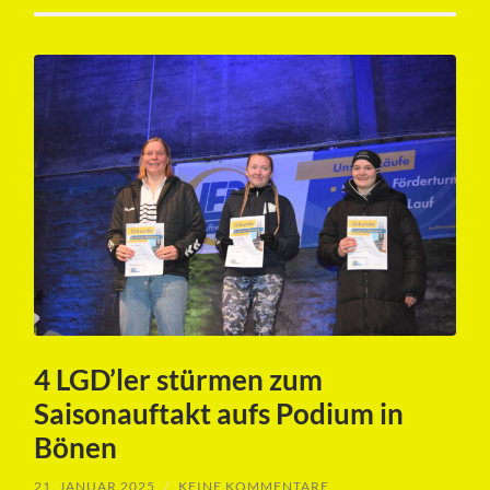
4 LGD’ler stürmen zum
Saisonauftakt aufs Podium in
Bönen
21. JANUAR 2025
/
KEINE KOMMENTARE