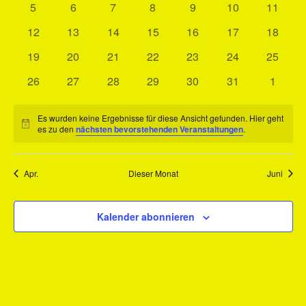
Veranstaltungen
0
0
0
0
0
0
0
5
6
7
8
9
10
11
Naviga
Veranstaltungen
Veranstaltungen
Veranstaltungen
Veranstaltungen
Veranstaltungen
Veranstaltungen
Veranst
0
0
0
0
0
0
0
12
13
14
15
16
17
18
Veranstaltungen
Veranstaltungen
Veranstaltungen
Veranstaltungen
Veranstaltungen
Veranstaltungen
Veranst
0
0
0
0
0
0
0
19
20
21
22
23
24
25
Veranstaltungen
Veranstaltungen
Veranstaltungen
Veranstaltungen
Veranstaltungen
Veranstaltungen
Veranst
0
0
0
0
0
0
0
26
27
28
29
30
31
1
Veranstaltungen
Veranstaltungen
Veranstaltungen
Veranstaltungen
Veranstaltungen
Veranstaltungen
Veranst
Es wurden keine Ergebnisse für diese Ansicht gefunden. Hier geht
Hinweis
es zu den
nächsten bevorstehenden Veranstaltungen
.
Apr.
Dieser Monat
Juni
Kalender abonnieren