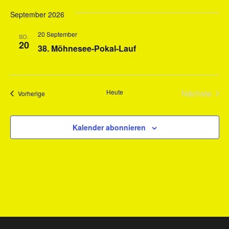
September 2026
20 September
SO.
20
38. Möhnesee-Pokal-Lauf
Heute
Nächste
Veranstaltungen
Vorherige
Veransta
Kalender abonnieren