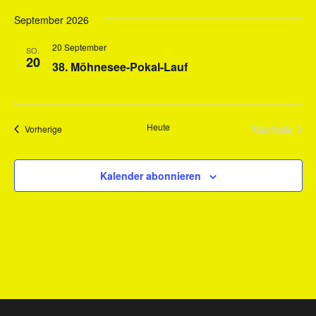
September 2026
20 September
SO.
20
38. Möhnesee-Pokal-Lauf
Heute
Nächste
Veranstaltungen
Vorherige
Veransta
Kalender abonnieren