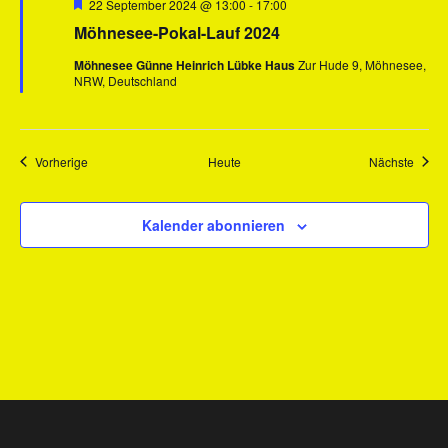
Hervorgehoben
22 September 2024 @ 13:00
-
17:00
Möhnesee-Pokal-Lauf 2024
Möhnesee Günne Heinrich Lübke Haus
Zur Hude 9, Möhnesee,
NRW, Deutschland
Veranstaltungen
Veran
Vorherige
Heute
Nächste
Kalender abonnieren