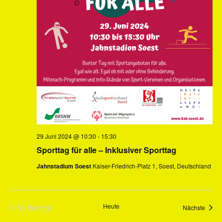
29 Juni 2024 @ 10:30
-
15:30
Sporttag für alle – Inklusiver Sporttag
Jahnstadium Soest
Kaiser-Friedrich-Platz 1, Soest, Deutschland
Vorherige
Heute
Veran
Nächste
Veranstaltungen